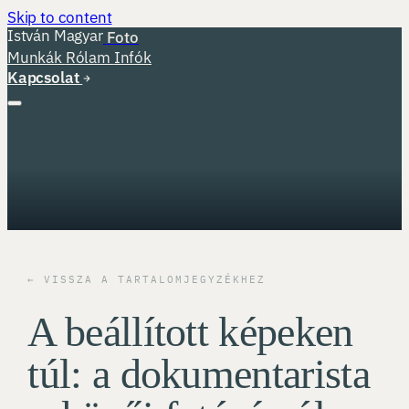
Skip to content
István Magyar
Foto
Munkák
Rólam
Infók
Kapcsolat
← VISSZA A TARTALOMJEGYZÉKHEZ
A beállított képeken
túl: a dokumentarista