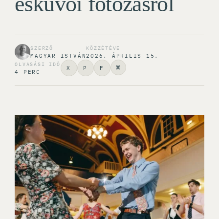
esküvői fotózásról
SZERZŐ
KÖZZÉTÉVE
MAGYAR ISTVÁN
2026. ÁPRILIS 15.
OLVASÁSI IDŐ
⌘
X
P
F
4 PERC