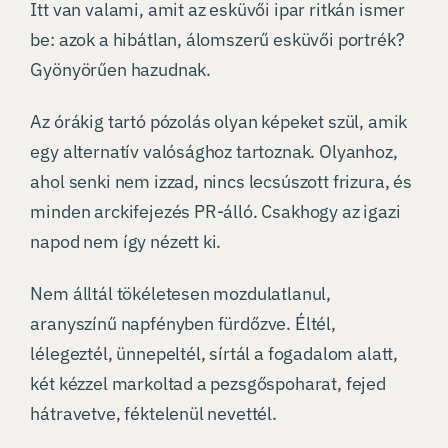
Itt van valami, amit az esküvői ipar ritkán ismer
be: azok a hibátlan, álomszerű esküvői portrék?
Gyönyörűen hazudnak.
Az órákig tartó pózolás olyan képeket szül, amik
egy alternatív valósághoz tartoznak. Olyanhoz,
ahol senki nem izzad, nincs lecsúszott frizura, és
minden arckifejezés PR-álló. Csakhogy az igazi
napod nem így nézett ki.
Nem álltál tökéletesen mozdulatlanul,
aranyszínű napfényben fürdőzve. Éltél,
lélegeztél, ünnepeltél, sírtál a fogadalom alatt,
két kézzel markoltad a pezsgőspoharat, fejed
hátravetve, féktelenül nevettél.