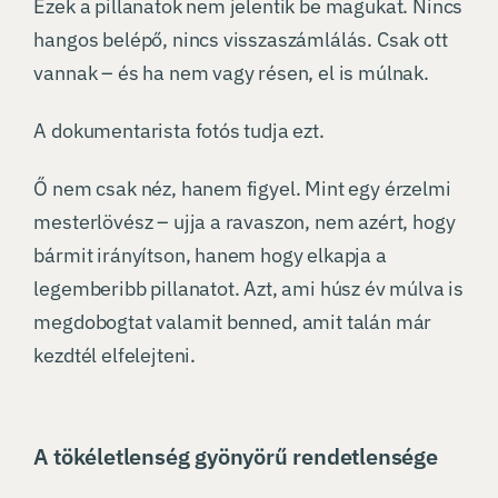
Ezek a pillanatok nem jelentik be magukat. Nincs
hangos belépő, nincs visszaszámlálás. Csak ott
vannak – és ha nem vagy résen, el is múlnak.
A dokumentarista fotós tudja ezt.
Ő nem csak néz, hanem figyel. Mint egy érzelmi
mesterlövész – ujja a ravaszon, nem azért, hogy
bármit irányítson, hanem hogy elkapja a
legemberibb pillanatot. Azt, ami húsz év múlva is
megdobogtat valamit benned, amit talán már
kezdtél elfelejteni.
A tökéletlenség gyönyörű rendetlensége