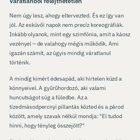
Váratlanból felejthetetlen
Nem úgy lesz, ahogy eltervezted. És ez így van
jól. Az esküvői napok nem precíz koreográfiák.
Inkább olyanok, mint egy szimfónia, amit a káosz
vezényel – de valahogy mégis működik. Ami
igazán számít, az úgyis mindig váratlanul
történik.
A mindíg kimért édesapád, aki hirtelen küzd a
könnyeivel. A gyűrűhordozó, aki valami
huncutságot súg a füledbe. Az a
tizedmásodpercnyi pillantás közted és a párod
között, amely szavak nélkül mondja: "El tudod
hinni, hogy tényleg összejött?"