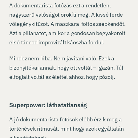
A dokumentarista fotózás ezt a rendetlen,
nagyszerű valóságot örökíti meg. A kissé ferde
vőlegénykitűzőt. A maszkara-foltos zsebkendőt.
Azt a pillanatot, amikor a gondosan begyakorolt
első táncod improvizált káoszba fordul.
Mindez nem hiba. Nem javítani való. Ezek a
bizonyítékai annak, hogy ott voltál – igazán. Túl
elfoglalt voltál az élettel ahhoz, hogy pózolj.
Superpower: láthatatlanság
A jó dokumentarista fotósok előbb érzik meg a
történések ritmusát, mint hogy azok egyáltalán
elkezdődnének.