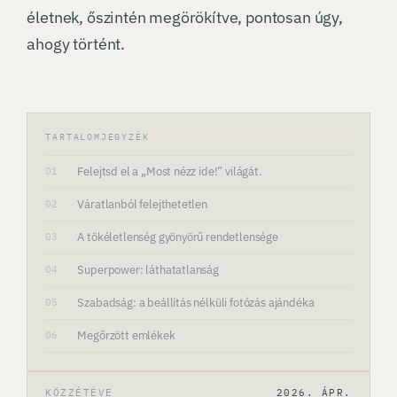
életnek, őszintén megörökítve, pontosan úgy,
ahogy történt.
TARTALOMJEGYZÉK
Felejtsd el a „Most nézz ide!” világát.
01
Váratlanból felejthetetlen
02
A tökéletlenség gyönyörű rendetlensége
03
Superpower: láthatatlanság
04
Szabadság: a beállítás nélküli fotózás ajándéka
05
Megőrzött emlékek
06
KÖZZÉTÉVE
2026. ÁPR.