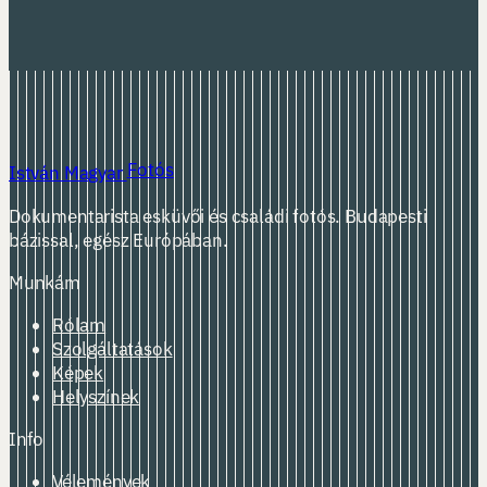
Fotós
István Magyar
Dokumentarista esküvői és családi fotós. Budapesti
bázissal, egész Európában.
Munkám
Rólam
Szolgáltatások
Képek
Helyszínek
Info
Vélemények