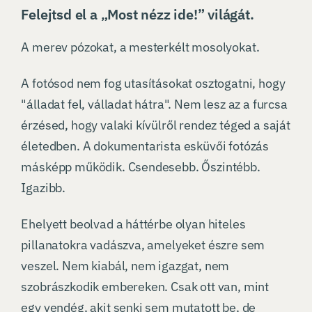
Felejtsd el a „Most nézz ide!” világát.
A merev pózokat, a mesterkélt mosolyokat.
A fotósod nem fog utasításokat osztogatni, hogy
"álladat fel, válladat hátra". Nem lesz az a furcsa
érzésed, hogy valaki kívülről rendez téged a saját
életedben. A dokumentarista esküvői fotózás
másképp működik. Csendesebb. Őszintébb.
Igazibb.
Ehelyett beolvad a háttérbe olyan hiteles
pillanatokra vadászva, amelyeket észre sem
veszel. Nem kiabál, nem igazgat, nem
szobrászkodik embereken. Csak ott van, mint
egy vendég, akit senki sem mutatott be, de