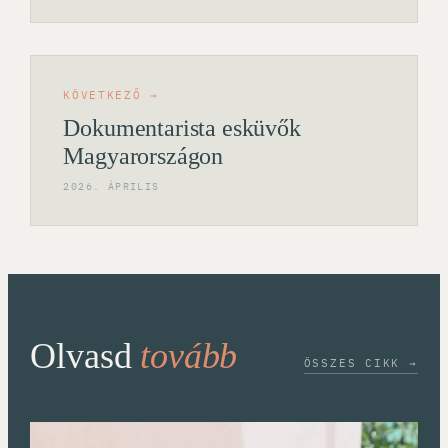
KÖVETKEZŐ →
Dokumentarista esküvők
Magyarországon
2026. ÁPRILIS
Olvasd
tovább
ÖSSZES CIKK →