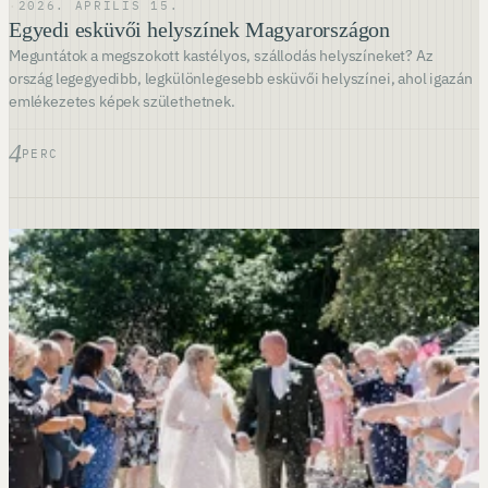
·
2026. ÁPRILIS 15.
Egyedi esküvői helyszínek Magyarországon
Meguntátok a megszokott kastélyos, szállodás helyszíneket? Az
ország legegyedibb, legkülönlegesebb esküvői helyszínei, ahol igazán
emlékezetes képek születhetnek.
4
PERC