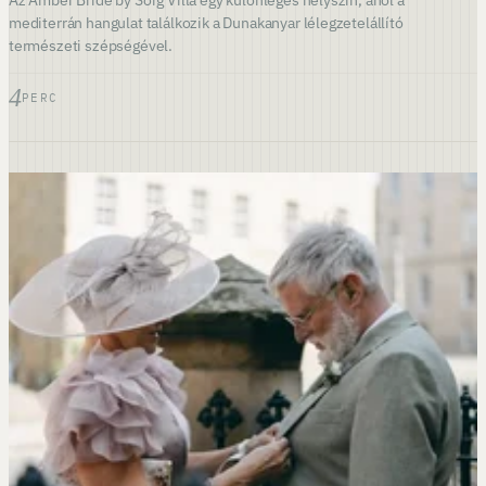
Az Amber Bride by Sorg Villa egy különleges helyszín, ahol a
mediterrán hangulat találkozik a Dunakanyar lélegzetelállító
természeti szépségével.
4
PERC