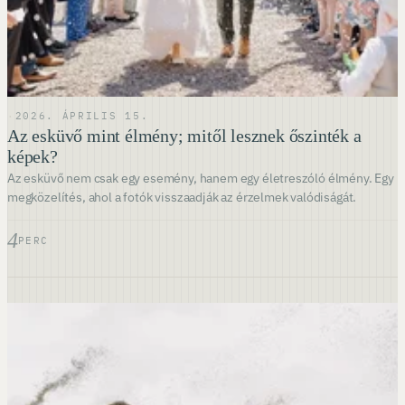
·
2026. ÁPRILIS 15.
Az esküvő mint élmény; mitől lesznek őszinték a
képek?
Az esküvő nem csak egy esemény, hanem egy életreszóló élmény. Egy
megközelítés, ahol a fotók visszaadják az érzelmek valódiságát.
4
PERC