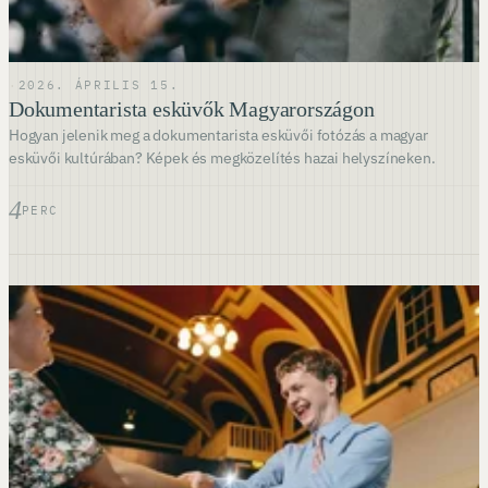
·
2026. ÁPRILIS 15.
Dokumentarista esküvők Magyarországon
Hogyan jelenik meg a dokumentarista esküvői fotózás a magyar
esküvői kultúrában? Képek és megközelítés hazai helyszíneken.
4
PERC