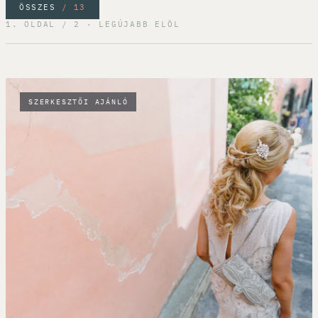
ÖSSZES
/ 13
1. OLDAL / 2 · LEGÚJABB ELÖL
SZERKESZTŐI AJÁNLÓ