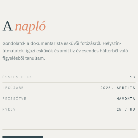
A
napló
Gondolatok a dokumentarista esküvői fotózásról. Helyszín-
útmutatók, igazi esküvők és amit tíz év csendes háttérből való
figyelésből tanultam.
ÖSSZES CIKK
13
LEGÚJABB
2026. ÁPRILIS
FRISSÍTVE
HAVONTA
NYELV
EN / HU