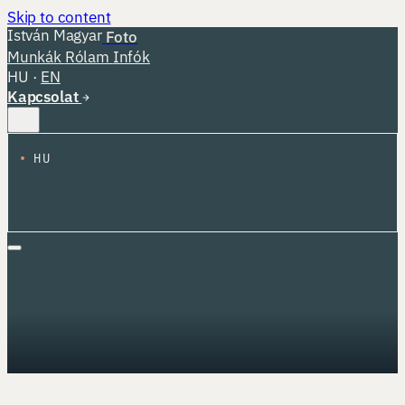
Skip to content
István Magyar
Foto
Munkák
Rólam
Infók
HU
·
EN
Kapcsolat
HU
EN