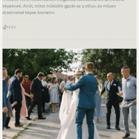
képeknek. Arról, mikor működik igazán ez a stílus, és milyen
érzelmeket képes kiemelni.
4
PERC