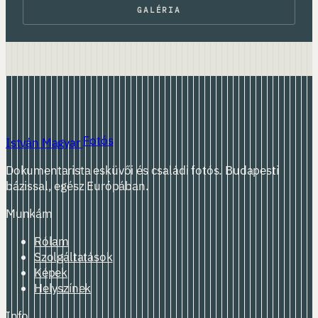
GALÉRIA
Fotós
István Magyar
Dokumentarista esküvői és családi fotós. Budapesti
bázissal, egész Európában.
Munkám
Rólam
Szolgáltatások
Képek
Helyszínek
Info