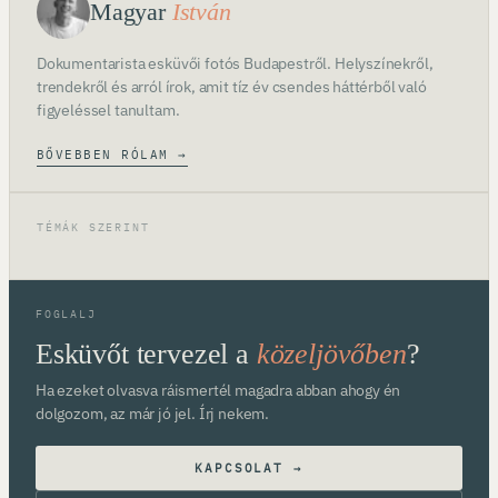
Magyar
István
Dokumentarista esküvői fotós Budapestről. Helyszínekről,
trendekről és arról írok, amit tíz év csendes háttérből való
figyeléssel tanultam.
BŐVEBBEN RÓLAM →
TÉMÁK SZERINT
FOGLALJ
Esküvőt tervezel a
közeljövőben
?
Ha ezeket olvasva ráismertél magadra abban ahogy én
dolgozom, az már jó jel. Írj nekem.
KAPCSOLAT →