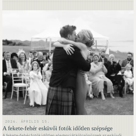
·
2026. ÁPRILIS 15.
A fekete-fehér esküvői fotók időtlen szépsége
A fekete-fehér fotók időtlen eleganciát kölcsönöznek az esküvői