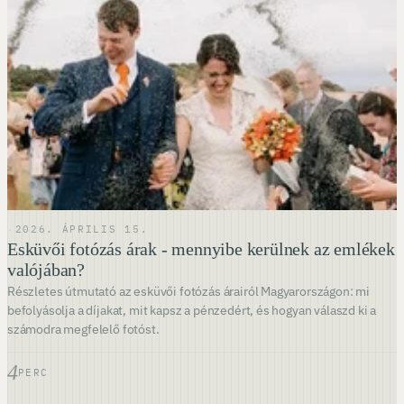
·
2026. ÁPRILIS 15.
Esküvői fotózás árak - mennyibe kerülnek az emlékek
valójában?
Részletes útmutató az esküvői fotózás árairól Magyarországon: mi
befolyásolja a díjakat, mit kapsz a pénzedért, és hogyan válaszd ki a
számodra megfelelő fotóst.
4
PERC