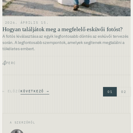
·
2026. ÁPRILIS 15.
Hogyan találjátok meg a megfelelő esküvői fotóst?
A fotós kiválasztása az egyik legfontosabb döntés az esküvői tervezés
során. A legfontosabb szempontok, amelyek segítenek megtalálni a
tökéletes embert.
4
PERC
← ELŐZŐ
KÖVETKEZŐ →
01
02
A SZERZŐRŐL