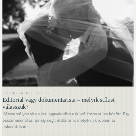
·
2026. ÁPRILIS 15.
Editorial vagy dokumentarista – melyik stílust
válasszuk?
Kétszemélyes vita a két leggyakoribb esküvői fotós stílus között. Egy
összehasonlítás, amely segít eldönteni, melyik illik jobban az
esküvőtökhöz.