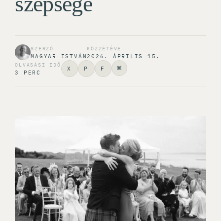
szépsége
SZERZŐ
KÖZZÉTÉVE
MAGYAR ISTVÁN
2026. ÁPRILIS 15.
OLVASÁSI IDŐ
⌘
X
P
F
3 PERC