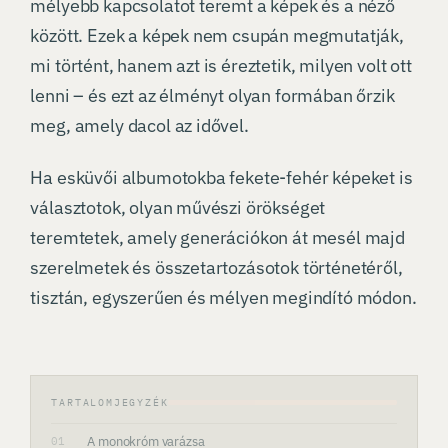
mélyebb kapcsolatot teremt a képek és a néző
között. Ezek a képek nem csupán megmutatják,
mi történt, hanem azt is éreztetik, milyen volt ott
lenni – és ezt az élményt olyan formában őrzik
meg, amely dacol az idővel.
Ha esküvői albumotokba fekete-fehér képeket is
választotok, olyan művészi örökséget
teremtetek, amely generációkon át mesél majd
szerelmetek és összetartozásotok történetéről,
tisztán, egyszerűen és mélyen megindító módon.
TARTALOMJEGYZÉK
A monokróm varázsa
01