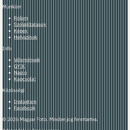
Munkám
Rólam
Szolgáltatások
Képek
Helyszínek
Info
Vélemények
GYIK
Napló
Kapcsolat
Közösségi
Instagram
Facebook
© 2026 Magyar Foto. Minden jog fenntartva.