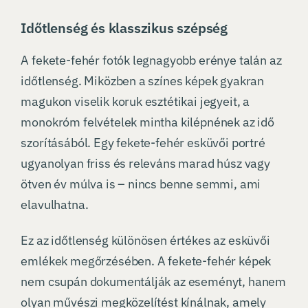
Időtlenség és klasszikus szépség
A fekete-fehér fotók legnagyobb erénye talán az
időtlenség. Miközben a színes képek gyakran
magukon viselik koruk esztétikai jegyeit, a
monokróm felvételek mintha kilépnének az idő
szorításából. Egy fekete-fehér esküvői portré
ugyanolyan friss és releváns marad húsz vagy
ötven év múlva is – nincs benne semmi, ami
elavulhatna.
Ez az időtlenség különösen értékes az esküvői
emlékek megőrzésében. A fekete-fehér képek
nem csupán dokumentálják az eseményt, hanem
olyan művészi megközelítést kínálnak, amely