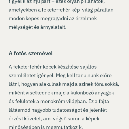
figyelik az ifjú párt – ezek olyan pillanatok,
amelyekben a fekete-fehér képi világ páratlan
módon képes megragadni az érzelmek
mélységét és árnyalatait.
A fotós szemével
A fekete-fehér képek készítése sajátos
szemléletet igényel. Meg kell tanulnunk előre
látni, hogyan alakulnak majd a színek tónusokká,
miként viselkednek majd a különböző anyagok
és felületek a monokróm világban. Ez a fajta
látásmód nagyobb tudatosságot és jelenlét-
érzést követel, ami végső soron a képek
minőségében is megmutatkozik.