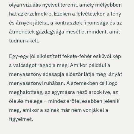
olyan vizuális nyelvet teremt, amely mélyebben
hat az érzelmekre. Ezeken a felvételeken a fény
és árnyék játéka, a kontrasztok finomsága és az
átmenetek gazdagsága mesél el mindent, amit
tudnunk kell.
Egy-egy jól elkészített fekete-fehér esküvői kép
a valóságot ragadja meg. Amikor például a
menyasszony édesapja először látja meg lányát
menyasszonyi ruhában. A szemekben csillogó
meghatottság, az egymásra néző arcok íve, az
ölelés melege – mindez erőteljesebben jelenik
meg, amikor a színek már nem vonják el a
figyelmet.