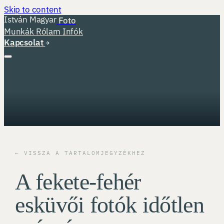
Skip to content
István Magyar
Foto
Munkák
Rólam
Infók
Kapcsolat
← VISSZA A TARTALOMJEGYZÉKHEZ
A fekete-fehér
esküvői fotók időtlen