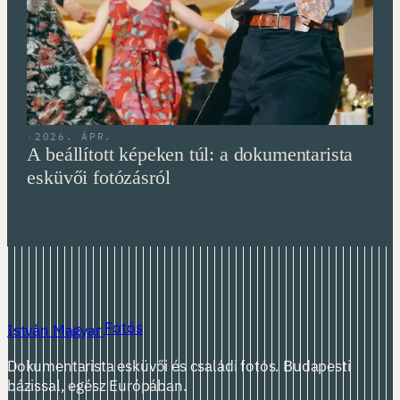
·
2026. ÁPR.
A beállított képeken túl: a dokumentarista
esküvői fotózásról
Fotós
István Magyar
Dokumentarista esküvői és családi fotós. Budapesti
bázissal, egész Európában.