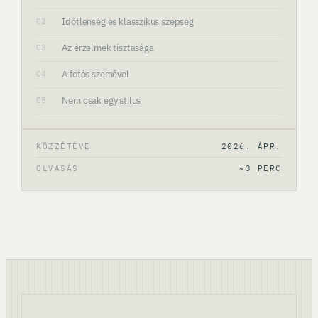
Időtlenség és klasszikus szépség
02
Az érzelmek tisztasága
03
A fotós szemével
04
Nem csak egy stílus
05
KÖZZÉTÉVE
2026. ÁPR.
OLVASÁS
~3 PERC